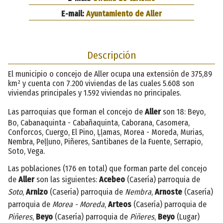
E-mail:
Ayuntamiento de Aller
Descripción
El municipio o concejo de Aller ocupa una extensión de 375,89
km² y cuenta con 7.200 viviendas de las cuales 5.608 son
viviendas principales y 1.592 viviendas no principales.
Las parroquias que forman el concejo de
Aller
son 18: Beyo,
Bo, Cabanaquinta - Cabañaquinta, Caborana, Casomera,
Conforcos, Cuergo, El Pino, Ḷḷamas, Morea - Moreda, Murias,
Nembra, Peḷḷuno, Piñeres, Santibanes de la Fuente, Serrapio,
Soto, Vega.
Las poblaciones (176 en total) que forman parte del concejo
de
Aller
son las siguientes:
Acebeo
(Casería) parroquia de
Soto
,
Arnizo
(Casería) parroquia de
Nembra
,
Arnoste
(Casería)
parroquia de
Morea - Moreda
,
Arteos
(Casería) parroquia de
Piñeres
,
Beyo
(Casería) parroquia de
Piñeres
,
Beyo
(Lugar)