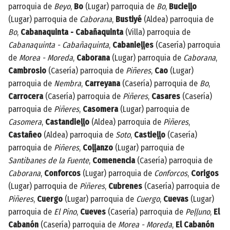
parroquia de
Beyo
,
Bo
(Lugar) parroquia de
Bo
,
Bucieḷḷo
(Lugar) parroquia de
Caborana
,
Bustiyé
(Aldea) parroquia de
Bo
,
Cabanaquinta - Cabañaquinta
(Villa) parroquia de
Cabanaquinta - Cabañaquinta
,
Cabanieḷḷes
(Casería) parroquia
de
Morea - Moreda
,
Caborana
(Lugar) parroquia de
Caborana
,
Cambrosio
(Casería) parroquia de
Piñeres
,
Cao
(Lugar)
parroquia de
Nembra
,
Carreyana
(Casería) parroquia de
Bo
,
Carrocera
(Casería) parroquia de
Piñeres
,
Casares
(Casería)
parroquia de
Piñeres
,
Casomera
(Lugar) parroquia de
Casomera
,
Castandieḷḷo
(Aldea) parroquia de
Piñeres
,
Castañeo
(Aldea) parroquia de
Soto
,
Castieḷḷo
(Casería)
parroquia de
Piñeres
,
Coḷḷanzo
(Lugar) parroquia de
Santibanes de la Fuente
,
Comenencia
(Casería) parroquia de
Caborana
,
Conforcos
(Lugar) parroquia de
Conforcos
,
Corigos
(Lugar) parroquia de
Piñeres
,
Cubrenes
(Casería) parroquia de
Piñeres
,
Cuergo
(Lugar) parroquia de
Cuergo
,
Cuevas
(Lugar)
parroquia de
El Pino
,
Cueves
(Casería) parroquia de
Peḷḷuno
,
El
Cabanón
(Casería) parroquia de
Morea - Moreda
,
El Cabanón