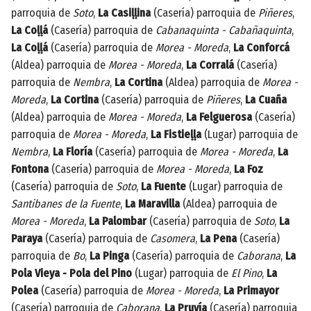
parroquia de
Soto
,
La Casiḷḷina
(Casería) parroquia de
Piñeres
,
La Coḷḷá
(Casería) parroquia de
Cabanaquinta - Cabañaquinta
,
La Coḷḷá
(Casería) parroquia de
Morea - Moreda
,
La Conforcá
(Aldea) parroquia de
Morea - Moreda
,
La Corralá
(Casería)
parroquia de
Nembra
,
La Cortina
(Aldea) parroquia de
Morea -
Moreda
,
La Cortina
(Casería) parroquia de
Piñeres
,
La Cuaña
(Aldea) parroquia de
Morea - Moreda
,
La Felguerosa
(Casería)
parroquia de
Morea - Moreda
,
La Fistieḷḷa
(Lugar) parroquia de
Nembra
,
La Floría
(Casería) parroquia de
Morea - Moreda
,
La
Fontona
(Casería) parroquia de
Morea - Moreda
,
La Foz
(Casería) parroquia de
Soto
,
La Fuente
(Lugar) parroquia de
Santibanes de la Fuente
,
La Maravilla
(Aldea) parroquia de
Morea - Moreda
,
La Palombar
(Casería) parroquia de
Soto
,
La
Paraya
(Casería) parroquia de
Casomera
,
La Pena
(Casería)
parroquia de
Bo
,
La Pinga
(Casería) parroquia de
Caborana
,
La
Pola Vieya - Pola del Pino
(Lugar) parroquia de
El Pino
,
La
Polea
(Casería) parroquia de
Morea - Moreda
,
La Primayor
(Casería) parroquia de
Caborana
,
La Pruvía
(Casería) parroquia