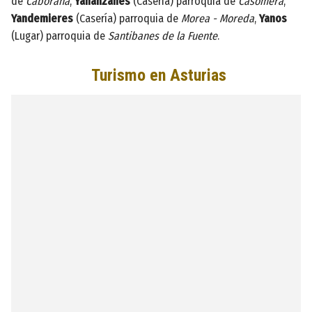
de
Caborana
,
Yananzanes
(Casería) parroquia de
Casomera
,
Yandemieres
(Casería) parroquia de
Morea - Moreda
,
Yanos
(Lugar) parroquia de
Santibanes de la Fuente
.