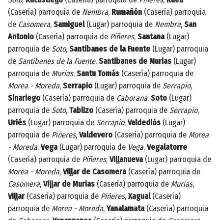
(Casería) parroquia de
Nembra
,
Rumañón
(Casería) parroquia
de
Casomera
,
Samiguel
(Lugar) parroquia de
Nembra
,
San
Antonio
(Casería) parroquia de
Piñeres
,
Santana
(Lugar)
parroquia de
Soto
,
Santibanes de la Fuente
(Lugar) parroquia
de
Santibanes de la Fuente
,
Santibanes de Murias
(Lugar)
parroquia de
Murias
,
Santu Tomás
(Casería) parroquia de
Morea - Moreda
,
Serrapio
(Lugar) parroquia de
Serrapio
,
Sinariego
(Casería) parroquia de
Caborana
,
Soto
(Lugar)
parroquia de
Soto
,
Tablizo
(Casería) parroquia de
Serrapio
,
Uriés
(Lugar) parroquia de
Serrapio
,
Valdediós
(Lugar)
parroquia de
Piñeres
,
Valdevero
(Casería) parroquia de
Morea
- Moreda
,
Vega
(Lugar) parroquia de
Vega
,
Vegalatorre
(Casería) parroquia de
Piñeres
,
Viḷḷanueva
(Lugar) parroquia de
Morea - Moreda
,
Viḷḷar de Casomera
(Casería) parroquia de
Casomera
,
Viḷḷar de Murias
(Casería) parroquia de
Murias
,
Viḷḷar
(Casería) parroquia de
Piñeres
,
Xagual
(Casería)
parroquia de
Morea - Moreda
,
Yanalamata
(Casería) parroquia