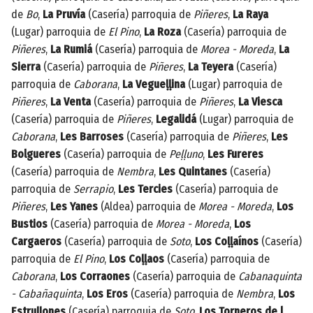
de
Bo
,
La Pruvía
(Casería) parroquia de
Piñeres
,
La Raya
(Lugar) parroquia de
El Pino
,
La Roza
(Casería) parroquia de
Piñeres
,
La Rumiá
(Casería) parroquia de
Morea - Moreda
,
La
Sierra
(Casería) parroquia de
Piñeres
,
La Teyera
(Casería)
parroquia de
Caborana
,
La Vegueḷḷina
(Lugar) parroquia de
Piñeres
,
La Venta
(Casería) parroquia de
Piñeres
,
La Viesca
(Casería) parroquia de
Piñeres
,
Legalidá
(Lugar) parroquia de
Caborana
,
Les Barroses
(Casería) parroquia de
Piñeres
,
Les
Bolgueres
(Casería) parroquia de
Peḷḷuno
,
Les Fureres
(Casería) parroquia de
Nembra
,
Les Quintanes
(Casería)
parroquia de
Serrapio
,
Les Tercies
(Casería) parroquia de
Piñeres
,
Les Yanes
(Aldea) parroquia de
Morea - Moreda
,
Los
Bustios
(Casería) parroquia de
Morea - Moreda
,
Los
Cargaeros
(Casería) parroquia de
Soto
,
Los Coḷḷaínos
(Casería)
parroquia de
El Pino
,
Los Coḷḷaos
(Casería) parroquia de
Caborana
,
Los Corraones
(Casería) parroquia de
Cabanaquinta
- Cabañaquinta
,
Los Eros
(Casería) parroquia de
Nembra
,
Los
Estruḷḷones
(Casería) parroquia de
Soto
,
Los Torneros de l