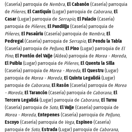
(Casería) parroquia de
Nembra
,
El Cabanón
(Casería) parroquia
de
Piñeres
,
El Cantiquín
(Lugar) parroquia de
Caborana
,
El
Casar
(Lugar) parroquia de
Serrapio
,
El Palacio
(Casería)
parroquia de
Piñeres
,
El Pandiiḷḷu
(Casería) parroquia de
Piñeres
,
El Pasaúriu
(Casería) parroquia de
Nembra
,
El
Pedregal
(Casería) parroquia de
Serrapio
,
El Pendu la Tabla
(Casería) parroquia de
Peḷḷuno
,
El Pino
(Lugar) parroquia de
El
Pino
,
El Pontón del Vaḷḷe
(Aldea) parroquia de
Morea - Moreda
,
El Puiblu
(Lugar) parroquia de
Piñeres
,
El Quentu la Silla
(Casería) parroquia de
Morea - Moreda
,
El Questru
(Lugar)
parroquia de
Morea - Moreda
,
El Quintu Legalidá
(Lugar)
parroquia de
Caborana
,
El Rasón
(Casería) parroquia de
Morea
- Moreda
,
El Tarancón
(Casería) parroquia de
Caborana
,
El
Terceru Legalidá
(Lugar) parroquia de
Caborana
,
El Turnu
(Casería) parroquia de
Soto
,
El Vaḷḷe
(Casería) parroquia de
Morea - Moreda
,
Entepenes
(Casería) parroquia de
Peḷḷuno
,
Escoyo
(Casería) parroquia de
Vega
,
Espineo
(Casería)
parroquia de
Soto
,
Estrada
(Lugar) parroquia de
Caborana
,