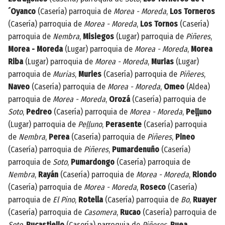
´Oyanco
(Casería) parroquia de
Morea - Moreda
,
Los Torneros
(Casería) parroquia de
Morea - Moreda
,
Los Tornos
(Casería)
parroquia de
Nembra
,
Misiegos
(Lugar) parroquia de
Piñeres
,
Morea - Moreda
(Lugar) parroquia de
Morea - Moreda
,
Morea
Riba
(Lugar) parroquia de
Morea - Moreda
,
Murias
(Lugar)
parroquia de
Murias
,
Muries
(Casería) parroquia de
Piñeres
,
Naveo
(Casería) parroquia de
Morea - Moreda
,
Omeo
(Aldea)
parroquia de
Morea - Moreda
,
Orozá
(Casería) parroquia de
Soto
,
Pedreo
(Casería) parroquia de
Morea - Moreda
,
Peḷḷuno
(Lugar) parroquia de
Peḷḷuno
,
Perasente
(Casería) parroquia
de
Nembra
,
Perea
(Casería) parroquia de
Piñeres
,
Pineo
(Casería) parroquia de
Piñeres
,
Pumardenuño
(Casería)
parroquia de
Soto
,
Pumardongo
(Casería) parroquia de
Nembra
,
Rayán
(Casería) parroquia de
Morea - Moreda
,
Riondo
(Casería) parroquia de
Morea - Moreda
,
Roseco
(Casería)
parroquia de
El Pino
,
Rotella
(Casería) parroquia de
Bo
,
Ruayer
(Casería) parroquia de
Casomera
,
Rucao
(Casería) parroquia de
Soto
,
Rucastieḷḷo
(Casería) parroquia de
Piñeres
,
Ruea