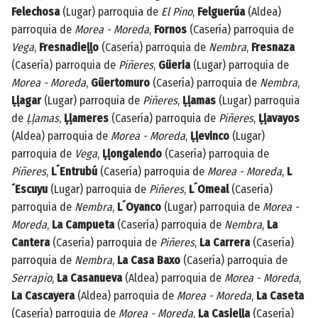
Felechosa
(Lugar) parroquia de
El Pino
,
Felguerúa
(Aldea)
parroquia de
Morea - Moreda
,
Fornos
(Casería) parroquia de
Vega
,
Fresnadieḷḷo
(Casería) parroquia de
Nembra
,
Fresnaza
(Casería) parroquia de
Piñeres
,
Güeria
(Lugar) parroquia de
Morea - Moreda
,
Güertomuro
(Casería) parroquia de
Nembra
,
Ḷḷagar
(Lugar) parroquia de
Piñeres
,
Ḷḷamas
(Lugar) parroquia
de
Ḷḷamas
,
Ḷḷameres
(Casería) parroquia de
Piñeres
,
Ḷḷavayos
(Aldea) parroquia de
Morea - Moreda
,
Ḷḷevinco
(Lugar)
parroquia de
Vega
,
Ḷḷongalendo
(Casería) parroquia de
Piñeres
,
L´Entrubú
(Casería) parroquia de
Morea - Moreda
,
L
´Escuyu
(Lugar) parroquia de
Piñeres
,
L´Omeal
(Casería)
parroquia de
Nembra
,
L´Oyanco
(Lugar) parroquia de
Morea -
Moreda
,
La Campueta
(Casería) parroquia de
Nembra
,
La
Cantera
(Casería) parroquia de
Piñeres
,
La Carrera
(Casería)
parroquia de
Nembra
,
La Casa Baxo
(Casería) parroquia de
Serrapio
,
La Casanueva
(Aldea) parroquia de
Morea - Moreda
,
La Cascayera
(Aldea) parroquia de
Morea - Moreda
,
La Caseta
(Casería) parroquia de
Morea - Moreda
,
La Casieḷḷa
(Casería)