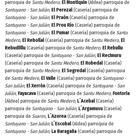
parroquia de
Santu Medero
,
El Montiquín
(Aldea) parroquia de
Santuyano - San Julián
,
El Perezal
(Casería) parroquia de
Santuyano - San Julián
,
El Praón
(Casería) parroquia de
Santuyano - San Julián
,
El Prou Río
(Casería) parroquia de
Santuyano - San Julián
,
El Pumar
(Casería) parroquia de
Santu
Medero
,
El Rebollal
(Casería) parroquia de
Santu Medero
,
El
Rebudiillu
(Casería) parroquia de
Santu Medero
,
El Rebullu
(Casería) parroquia de
Santuyano - San Julián
,
El Recimuru
(Casería) parroquia de
Santu Medero
,
El Robedal
(Casería)
parroquia de
Santu Medero
,
El Segredal
(Casería) parroquia
de
Santu Medero
,
El Valle
(Casería) parroquia de
Santuyano -
San Julián
,
El Xerrón
(Casería) parroquia de
Santuyano - San
Julián
,
Fayacava
(Casería) parroquia de
Santu Medero
,
Fontoria
(Aldea) parroquia de
Santu Medero
,
L´Acebal
(Casería)
parroquia de
Santuyano - San Julián
,
L´Argamusu
(Casería)
parroquia de
Suares
,
L´Azorea
(Casería) parroquia de
Santuyano - San Julián
,
L´Escobal
(Aldea) parroquia de
Santuyano - San Julián
,
La Baragaña
(Casería) parroquia de