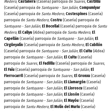
Medero
,
Castañera
(Casería) parroquia de
Suares
,
Castiillu
(Casería) parroquia de
Santuyano - San Julián
,
Compumiyar
(Casería) parroquia de
Santu Medero
,
Costespines
(Casería)
parroquia de
Santu Medero
,
Costru
(Casería) parroquia de
Santuyano - San Julián
,
El Bocellal
(Casería) parroquia de
Santu
Medero
,
El Caliyu
(Aldea) parroquia de
Santu Medero
,
El
Capellán
(Casería) parroquia de
Santuyano - San Julián
,
El
Cirgüeyalín
(Casería) parroquia de
Santu Medero
,
El Cubilón
(Casería) parroquia de
Santuyano - San Julián
,
El Cuitu
(Aldea)
parroquia de
Santuyano - San Julián
,
El Cuitu
(Casería)
parroquia de
Suares
,
El Fadiillu
(Casería) parroquia de
Suares
,
El Faíu
(Casería) parroquia de
Santuyano - San Julián
,
El
Fierrocarril
(Casería) parroquia de
Suares
,
El Gronxu
(Casería)
parroquia de
Santuyano - San Julián
,
El Llamargón
(Casería)
parroquia de
Santuyano - San Julián
,
El Lloroscu
(Casería)
parroquia de
Santuyano - San Julián
,
El Llosón
(Casería)
parroquia de
Santuyano - San Julián
,
El Mayóu
(Casería)
parroquia de
Santu Medero
,
El Molín del Muriu
(Casería)