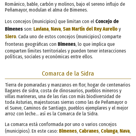
Románico, bable, carbón y molinos, bajo el sereno influjo de
Peñamayor, modulan el alma de Bimenes.
Los concejos (municipios) que limitan con el
Concejo de
Bimenes
son:
Laviana
,
Nava
,
San Martín del Rey Aurelio
y
Siero
. Cada uno de estos concejos (municipios) comparte
fronteras geográficas con
Bimenes
, lo que implica que
comparten límites territoriales y pueden tener interacciones
políticas, sociales y económicas entre ellos.
Comarca de la Sidra
Tierra de pomaradas y manzanos en flor, hogar de centenarios
llagares de sidra, costa de dinosaurios, pueblos mineros y
villas marineras, una de las rías con más biodiversidad de
toda Asturias, majestuosas sierras como las de Peñamayor o
el Sueve, Caminos de Santiago, pueblos ejemplares y el mejor
arroz con leche… así es la Comarca de la Sidra.
La comarca está conformada por uno o varios concejos
(municipios). En este caso:
Bimenes
,
Cabranes
,
Colunga
,
Nava
,