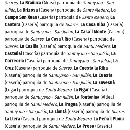
Suares
,
La Brañuca
(Aldea) parroquia de
Santuyano - San
Julián
,
La Brizosa
(Casería) parroquia de
Santu Medero
,
La
Campa San Xuan
(Casería) parroquia de
Santu Medero
,
La
Cantera
(Casería) parroquia de
Suares
,
La Casa Riba
(Casería)
parroquia de
Santuyano - San Julián
,
La Casa´l Monte
(Casería)
parroquia de
Suares
,
La Casa´l Río
(Casería) parroquia de
Suares
,
La Casilla
(Casería) parroquia de
Santu Medero
,
La
Castañal
(Casería) parroquia de
Santuyano - San Julián
,
La
Correoria
(Casería) parroquia de
Santuyano - San Julián
,
La
Cruz
(Casería) parroquia de
Suares
,
La Cuesta la Riba
(Casería) parroquia de
Santuyano - San Julián
,
La Cuesta
(Casería) parroquia de
Santuyano - San Julián
,
La Envesná
(Lugar) parroquia de
Santu Medero
,
La Figar
(Casería)
parroquia de
Santuyano - San Julián
,
La Fontanina
(Aldea)
parroquia de
Santu Medero
,
La Fragua
(Casería) parroquia de
Santuyano - San Julián
,
La Llantá
(Casería) parroquia de
Suares
,
La Llera
(Casería) parroquia de
Santu Medero
,
La Peña´l Plonu
(Casería) parroquia de
Santu Medero
,
La Presa
(Casería)