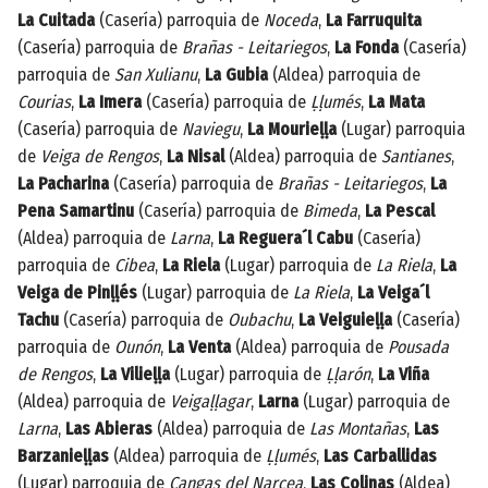
La Cuitada
(Casería) parroquia de
Noceda
,
La Farruquita
(Casería) parroquia de
Brañas - Leitariegos
,
La Fonda
(Casería)
parroquia de
San Xulianu
,
La Gubia
(Aldea) parroquia de
Courias
,
La Imera
(Casería) parroquia de
Ḷḷumés
,
La Mata
(Casería) parroquia de
Naviegu
,
La Mourieḷḷa
(Lugar) parroquia
de
Veiga de Rengos
,
La Nisal
(Aldea) parroquia de
Santianes
,
La Pacharina
(Casería) parroquia de
Brañas - Leitariegos
,
La
Pena Samartinu
(Casería) parroquia de
Bimeda
,
La Pescal
(Aldea) parroquia de
Larna
,
La Reguera´l Cabu
(Casería)
parroquia de
Cibea
,
La Riela
(Lugar) parroquia de
La Riela
,
La
Veiga de Pinḷḷés
(Lugar) parroquia de
La Riela
,
La Veiga´l
Tachu
(Casería) parroquia de
Oubachu
,
La Veiguieḷḷa
(Casería)
parroquia de
Ounón
,
La Venta
(Aldea) parroquia de
Pousada
de Rengos
,
La Vilieḷḷa
(Lugar) parroquia de
Ḷḷarón
,
La Viña
(Aldea) parroquia de
Veigaḷḷagar
,
Larna
(Lugar) parroquia de
Larna
,
Las Abieras
(Aldea) parroquia de
Las Montañas
,
Las
Barzanieḷḷas
(Aldea) parroquia de
Ḷḷumés
,
Las Carballidas
(Lugar) parroquia de
Cangas del Narcea
,
Las Colinas
(Aldea)