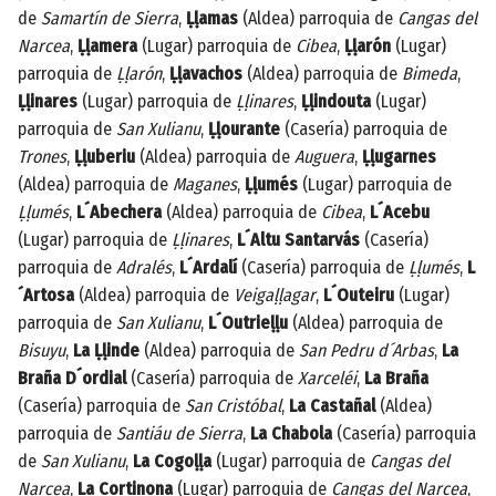
de
Samartín de Sierra
,
Ḷḷamas
(Aldea) parroquia de
Cangas del
Narcea
,
Ḷḷamera
(Lugar) parroquia de
Cibea
,
Ḷḷarón
(Lugar)
parroquia de
Ḷḷarón
,
Ḷḷavachos
(Aldea) parroquia de
Bimeda
,
Ḷḷinares
(Lugar) parroquia de
Ḷḷinares
,
Ḷḷindouta
(Lugar)
parroquia de
San Xulianu
,
Ḷḷourante
(Casería) parroquia de
Trones
,
Ḷḷuberiu
(Aldea) parroquia de
Auguera
,
Ḷḷugarnes
(Aldea) parroquia de
Maganes
,
Ḷḷumés
(Lugar) parroquia de
Ḷḷumés
,
L´Abechera
(Aldea) parroquia de
Cibea
,
L´Acebu
(Lugar) parroquia de
Ḷḷinares
,
L´Altu Santarvás
(Casería)
parroquia de
Adralés
,
L´Ardalí
(Casería) parroquia de
Ḷḷumés
,
L
´Artosa
(Aldea) parroquia de
Veigaḷḷagar
,
L´Outeiru
(Lugar)
parroquia de
San Xulianu
,
L´Outrieḷḷu
(Aldea) parroquia de
Bisuyu
,
La Ḷḷinde
(Aldea) parroquia de
San Pedru d´Arbas
,
La
Braña D´ordial
(Casería) parroquia de
Xarceléi
,
La Braña
(Casería) parroquia de
San Cristóbal
,
La Castañal
(Aldea)
parroquia de
Santiáu de Sierra
,
La Chabola
(Casería) parroquia
de
San Xulianu
,
La Cogoḷḷa
(Lugar) parroquia de
Cangas del
Narcea
,
La Cortinona
(Lugar) parroquia de
Cangas del Narcea
,