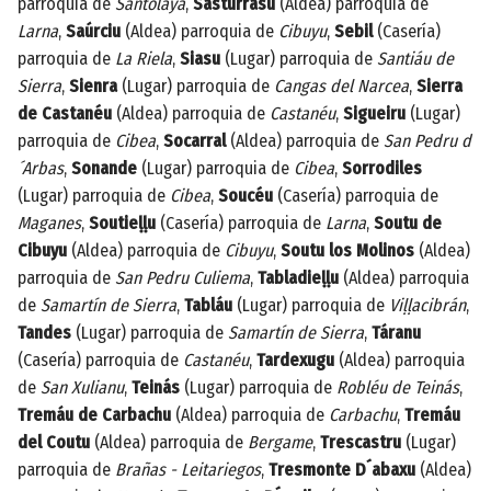
parroquia de
Santolaya
,
Sasturrasu
(Aldea) parroquia de
Larna
,
Saúrciu
(Aldea) parroquia de
Cibuyu
,
Sebil
(Casería)
parroquia de
La Riela
,
Siasu
(Lugar) parroquia de
Santiáu de
Sierra
,
Sienra
(Lugar) parroquia de
Cangas del Narcea
,
Sierra
de Castanéu
(Aldea) parroquia de
Castanéu
,
Sigueiru
(Lugar)
parroquia de
Cibea
,
Socarral
(Aldea) parroquia de
San Pedru d
´Arbas
,
Sonande
(Lugar) parroquia de
Cibea
,
Sorrodiles
(Lugar) parroquia de
Cibea
,
Soucéu
(Casería) parroquia de
Maganes
,
Soutieḷḷu
(Casería) parroquia de
Larna
,
Soutu de
Cibuyu
(Aldea) parroquia de
Cibuyu
,
Soutu los Molinos
(Aldea)
parroquia de
San Pedru Culiema
,
Tabladieḷḷu
(Aldea) parroquia
de
Samartín de Sierra
,
Tabláu
(Lugar) parroquia de
Viḷḷacibrán
,
Tandes
(Lugar) parroquia de
Samartín de Sierra
,
Táranu
(Casería) parroquia de
Castanéu
,
Tardexugu
(Aldea) parroquia
de
San Xulianu
,
Teinás
(Lugar) parroquia de
Robléu de Teinás
,
Tremáu de Carbachu
(Aldea) parroquia de
Carbachu
,
Tremáu
del Coutu
(Aldea) parroquia de
Bergame
,
Trescastru
(Lugar)
parroquia de
Brañas - Leitariegos
,
Tresmonte D´abaxu
(Aldea)