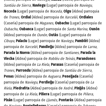
Santiáu de Sierra
,
Naviegu
(Lugar) parroquia de
Naviegu
,
Noceda
(Lugar) parroquia de
Noceda
,
Olgu
(Aldea) parroquia
de
Trones
,
Ordial
(Aldea) parroquia de
Xarceléi
,
Ordiales
(Casería) parroquia de
Maganes
,
Oubachu
(Lugar) parroquia de
Oubachu
,
Oubanca
(Lugar) parroquia de
Santa Marina
,
Ounón
(Aldea) parroquia de
Ounón
,
Outás
(Lugar) parroquia de
Cibuyu
,
Palaciu
(Lugar) parroquia de
Naviegu
,
Pambléi
(Aldea)
parroquia de
Xarceléi
,
Pandieḷḷu
(Aldea) parroquia de
Larna
,
Parada la Nueva
(Aldea) parroquia de
Santianes
,
Parada la
Viecha
(Aldea) parroquia de
Robléu de Teinás
,
Parandones
(Aldea) parroquia de
La Riela
,
Paraxas
(Casería) parroquia de
Trones
,
Parrondu
(Aldea) parroquia de
Santiáu de Sierra
,
Penas
(Aldea) parroquia de
Auguera
,
Peneḷḷada
(Casería)
parroquia de
Naviegu
,
Perdieḷḷu
(Casería) parroquia de
La
Riela
,
Piedrafita
(Aldea) parroquia de
Xedré
,
Pinḷḷés
(Aldea)
parroquia de
La Riela
,
Piñera
(Lugar) parroquia de
Piñera
,
Pixán
(Lugar) parroquia de
Ḷḷumés
,
Pontarás
(Aldea) parroquia
de
Naviegu
,
Pontelinfiernu
(Casería) parroquia de
Tubongu
,