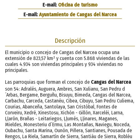
E-mail:
Oficina de turismo
E-mail:
Ayuntamiento de Cangas del Narcea
Descripción
El municipio o concejo de Cangas del Narcea ocupa una
extensión de 823,57 km² y cuenta con 5.868 viviendas de las
cuales 4.934 son viviendas principales y 934 viviendas no
principales.
Las parroquias que forman el concejo de
Cangas del Narcea
son 54: Adralés, Auguera, Ambres, San Xulianu, San Pedru d
´Arbas, Bergame, Berguñu, Bisuyu, Bimeda, Cangas del Narcea,
Carbachu, Carceda, Castanéu, Cibea, Cibuyu, San Pedru Culiema,
Courias, Abanceña, Santolaya, San Cristóbal, Fontes de
Corveiru, Xedré, Xinestosu, Xichón - Gillón, Xarceléi, Larna,
Ḷḷarón, Brañas - Leitariegos, Ḷḷumés, Ḷḷinares, Maganes,
Mieldes, Monesteriu d´Ermu, Las Montañas, Naviegu, Noceda,
Oubachu, Santa Marina, Ounón, Piñera, Santianes, Pousada de
Rengos, La Riela, Samartín de Sierra, Santiáu de Sierra, Robléu