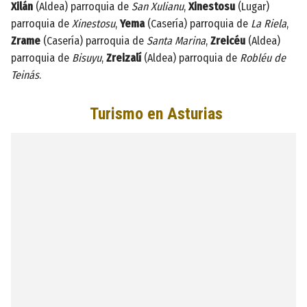
Xilán
(Aldea) parroquia de
San Xulianu
,
Xinestosu
(Lugar)
parroquia de
Xinestosu
,
Yema
(Casería) parroquia de
La Riela
,
Zrame
(Casería) parroquia de
Santa Marina
,
Zreicéu
(Aldea)
parroquia de
Bisuyu
,
Zreizalí
(Aldea) parroquia de
Robléu de
Teinás
.