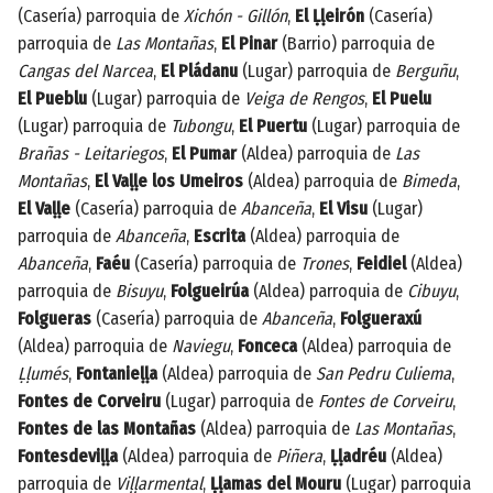
(Casería) parroquia de
Xichón - Gillón
,
El Ḷḷeirón
(Casería)
parroquia de
Las Montañas
,
El Pinar
(Barrio) parroquia de
Cangas del Narcea
,
El Pládanu
(Lugar) parroquia de
Berguñu
,
El Pueblu
(Lugar) parroquia de
Veiga de Rengos
,
El Puelu
(Lugar) parroquia de
Tubongu
,
El Puertu
(Lugar) parroquia de
Brañas - Leitariegos
,
El Pumar
(Aldea) parroquia de
Las
Montañas
,
El Vaḷḷe los Umeiros
(Aldea) parroquia de
Bimeda
,
El Vaḷḷe
(Casería) parroquia de
Abanceña
,
El Visu
(Lugar)
parroquia de
Abanceña
,
Escrita
(Aldea) parroquia de
Abanceña
,
Faéu
(Casería) parroquia de
Trones
,
Feidiel
(Aldea)
parroquia de
Bisuyu
,
Folgueirúa
(Aldea) parroquia de
Cibuyu
,
Folgueras
(Casería) parroquia de
Abanceña
,
Folgueraxú
(Aldea) parroquia de
Naviegu
,
Fonceca
(Aldea) parroquia de
Ḷḷumés
,
Fontanieḷḷa
(Aldea) parroquia de
San Pedru Culiema
,
Fontes de Corveiru
(Lugar) parroquia de
Fontes de Corveiru
,
Fontes de las Montañas
(Aldea) parroquia de
Las Montañas
,
Fontesdeviḷḷa
(Aldea) parroquia de
Piñera
,
Ḷḷadréu
(Aldea)
parroquia de
Viḷḷarmental
,
Ḷḷamas del Mouru
(Lugar) parroquia