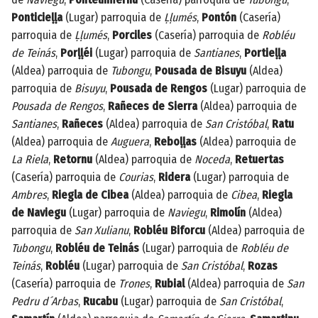
Ponticieḷḷa
(Lugar) parroquia de
Ḷḷumés
,
Pontón
(Casería)
parroquia de
Ḷḷumés
,
Porciles
(Casería) parroquia de
Robléu
de Teinás
,
Porḷḷéi
(Lugar) parroquia de
Santianes
,
Portieḷḷa
(Aldea) parroquia de
Tubongu
,
Pousada de Bisuyu
(Aldea)
parroquia de
Bisuyu
,
Pousada de Rengos
(Lugar) parroquia de
Pousada de Rengos
,
Rañeces de Sierra
(Aldea) parroquia de
Santianes
,
Rañeces
(Aldea) parroquia de
San Cristóbal
,
Ratu
(Aldea) parroquia de
Auguera
,
Reboḷḷas
(Aldea) parroquia de
La Riela
,
Retornu
(Aldea) parroquia de
Noceda
,
Retuertas
(Casería) parroquia de
Courias
,
Ridera
(Lugar) parroquia de
Ambres
,
Riegla de Cibea
(Aldea) parroquia de
Cibea
,
Riegla
de Naviegu
(Lugar) parroquia de
Naviegu
,
Rimolín
(Aldea)
parroquia de
San Xulianu
,
Robléu Biforcu
(Aldea) parroquia de
Tubongu
,
Robléu de Teinás
(Lugar) parroquia de
Robléu de
Teinás
,
Robléu
(Lugar) parroquia de
San Cristóbal
,
Rozas
(Casería) parroquia de
Trones
,
Rubial
(Aldea) parroquia de
San
Pedru d´Arbas
,
Rucabu
(Lugar) parroquia de
San Cristóbal
,