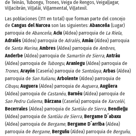
de Teinás, Tubongu, Trones, Veiga de Rengos, Veigaḷḷagar,
Viḷḷacibrán, Viḷḷalài, Viḷḷarmental, Viḷḷatexil.
Las poblaciones (311 en total) que forman parte del concejo
de
Cangas del Narcea
son las siguientes:
Abanceña
(Lugar)
parroquia de
Abanceña
,
Aciu
(Aldea) parroquia de
La Riela
,
Adralés
(Aldea) parroquia de
Adralés
,
Amáu
(Aldea) parroquia
de
Santa Marina
,
Ambres
(Aldea) parroquia de
Ambres
,
Anderbe
(Aldea) parroquia de
Samartín de Sierra
,
Antráu
(Aldea) parroquia de
Tubongu
,
Araniegu
(Aldea) parroquia de
Trones
,
Arayón
(Casería) parroquia de
Santolaya
,
Arbas
(Aldea)
parroquia de
San Xulianu
,
Arbolente
(Aldea) parroquia de
Cibuyu
,
Auguera
(Aldea) parroquia de
Auguera
,
Augüera
(Aldea) parroquia de
Castanéu
,
Barnéu
(Aldea) parroquia de
San Pedru Culiema
,
Bárzana
(Casería) parroquia de
Xarceléi
,
Becerrales
(Aldea) parroquia de
Santiáu de Sierra
,
Bendieḷḷu
(Aldea) parroquia de
Santiáu de Sierra
,
Bergame D´abaxu
(Aldea) parroquia de
Bergame
,
Bergame D´arriba
(Aldea)
parroquia de
Bergame
,
Berguñu
(Aldea) parroquia de
Berguñu
,