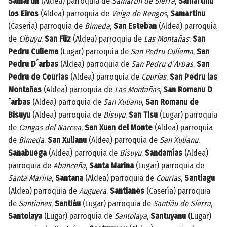
Samartín
(Aldea) parroquia de
Samartín de Sierra
,
Samartinu
los Eiros
(Aldea) parroquia de
Veiga de Rengos
,
Samartinu
(Casería) parroquia de
Bimeda
,
San Esteban
(Aldea) parroquia
de
Cibuyu
,
San Fliz
(Aldea) parroquia de
Las Montañas
,
San
Pedru Culiema
(Lugar) parroquia de
San Pedru Culiema
,
San
Pedru D´arbas
(Aldea) parroquia de
San Pedru d´Arbas
,
San
Pedru de Courias
(Aldea) parroquia de
Courias
,
San Pedru las
Montañas
(Aldea) parroquia de
Las Montañas
,
San Romanu D
´arbas
(Aldea) parroquia de
San Xulianu
,
San Romanu de
Bisuyu
(Aldea) parroquia de
Bisuyu
,
San Tisu
(Lugar) parroquia
de
Cangas del Narcea
,
San Xuan del Monte
(Aldea) parroquia
de
Bimeda
,
San Xulianu
(Aldea) parroquia de
San Xulianu
,
Sanabuega
(Aldea) parroquia de
Bisuyu
,
Sandamías
(Aldea)
parroquia de
Abanceña
,
Santa Marina
(Lugar) parroquia de
Santa Marina
,
Santana
(Aldea) parroquia de
Courias
,
Santiagu
(Aldea) parroquia de
Auguera
,
Santianes
(Casería) parroquia
de
Santianes
,
Santiáu
(Lugar) parroquia de
Santiáu de Sierra
,
Santolaya
(Lugar) parroquia de
Santolaya
,
Santuyanu
(Lugar)