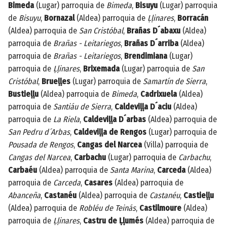
Bimeda
(Lugar) parroquia de
Bimeda
,
Bisuyu
(Lugar) parroquia
de
Bisuyu
,
Bornazal
(Aldea) parroquia de
Ḷḷinares
,
Borracán
(Aldea) parroquia de
San Cristóbal
,
Brañas D´abaxu
(Aldea)
parroquia de
Brañas - Leitariegos
,
Brañas D´arriba
(Aldea)
parroquia de
Brañas - Leitariegos
,
Brendimiana
(Lugar)
parroquia de
Ḷḷinares
,
Brixemada
(Lugar) parroquia de
San
Cristóbal
,
Brueḷḷes
(Lugar) parroquia de
Samartín de Sierra
,
Bustieḷḷu
(Aldea) parroquia de
Bimeda
,
Cadrixuela
(Aldea)
parroquia de
Santiáu de Sierra
,
Caldeviḷḷa D´aciu
(Aldea)
parroquia de
La Riela
,
Caldeviḷḷa D´arbas
(Aldea) parroquia de
San Pedru d´Arbas
,
Caldeviḷḷa de Rengos
(Lugar) parroquia de
Pousada de Rengos
,
Cangas del Narcea
(Villa) parroquia de
Cangas del Narcea
,
Carbachu
(Lugar) parroquia de
Carbachu
,
Carbaéu
(Aldea) parroquia de
Santa Marina
,
Carceda
(Aldea)
parroquia de
Carceda
,
Casares
(Aldea) parroquia de
Abanceña
,
Castanéu
(Aldea) parroquia de
Castanéu
,
Castieḷḷu
(Aldea) parroquia de
Robléu de Teinás
,
Castilmoure
(Aldea)
parroquia de
Ḷḷinares
,
Castru de Ḷḷumés
(Aldea) parroquia de