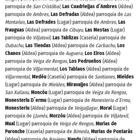
parroquia de
San Cristóbal
,
Las Cuadrieḷḷas d´Ambres
(Aldea)
parroquia de
Ambres
,
Las Defradas
(Aldea) parroquia de
Las
Montañas
,
Las Defrades
(Lugar) parroquia de
Ambres
,
Las
Frauguas
(Aldea) parroquia de
Cibuyu
,
Las Mestas
(Lugar)
parroquia de
Viḷḷatexil
,
Las Tablizas
(Casería) parroquia de
Oubachu
,
Las Tiendas
(Aldea) parroquia de
Carbachu
,
Los
Chanos
(Aldea) parroquia de
Auguera
,
Los Eiros
(Aldea)
parroquia de
Veiga de Rengos
,
Los Pedrueños
(Aldea)
parroquia de
Viḷḷarmental
,
Los Tablaos
(Aldea) parroquia de
Viḷḷarmental
,
Medéu
(Casería) parroquia de
Santianes
,
Mieldes
(Lugar) parroquia de
Mieldes
,
Miravaḷḷes
(Aldea) parroquia de
San Xulianu
,
Moncóu
(Lugar) parroquia de
Veiga de Rengos
,
Monesteriu D´ermu
(Lugar) parroquia de
Monesteriu d´Ermu
,
Monesteriu
(Aldea) parroquia de
Veigaḷḷagar
,
Moral
(Lugar)
parroquia de
Ḷḷumés
,
Morzóu
(Aldea) parroquia de
Viḷḷatexil
,
Mual
(Lugar) parroquia de
Veiga de Rengos
,
Murias de
Paronche
(Casería) parroquia de
Bimeda
,
Murias de Pontarás
(Aldea) parroquia de
Naviegu
,
Nandu
(Aldea) parroquia de