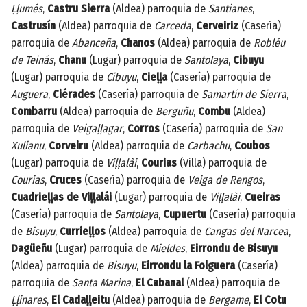
Ḷḷumés
,
Castru Sierra
(Aldea) parroquia de
Santianes
,
Castrusín
(Aldea) parroquia de
Carceda
,
Cerveiriz
(Casería)
parroquia de
Abanceña
,
Chanos
(Aldea) parroquia de
Robléu
de Teinás
,
Chanu
(Lugar) parroquia de
Santolaya
,
Cibuyu
(Lugar) parroquia de
Cibuyu
,
Cieḷḷa
(Casería) parroquia de
Auguera
,
Ciérades
(Casería) parroquia de
Samartín de Sierra
,
Combarru
(Aldea) parroquia de
Berguñu
,
Combu
(Aldea)
parroquia de
Veigaḷḷagar
,
Corros
(Casería) parroquia de
San
Xulianu
,
Corveiru
(Aldea) parroquia de
Carbachu
,
Coubos
(Lugar) parroquia de
Viḷḷalài
,
Courias
(Villa) parroquia de
Courias
,
Cruces
(Casería) parroquia de
Veiga de Rengos
,
Cuadrieḷḷas de Viḷḷalái
(Lugar) parroquia de
Viḷḷalài
,
Cueiras
(Casería) parroquia de
Santolaya
,
Cupuertu
(Casería) parroquia
de
Bisuyu
,
Currieḷḷos
(Aldea) parroquia de
Cangas del Narcea
,
Dagüeñu
(Lugar) parroquia de
Mieldes
,
Eirrondu de Bisuyu
(Aldea) parroquia de
Bisuyu
,
Eirrondu la Folguera
(Casería)
parroquia de
Santa Marina
,
El Cabanal
(Aldea) parroquia de
Ḷḷinares
,
El Cadaḷḷeitu
(Aldea) parroquia de
Bergame
,
El Cotu