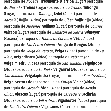
parroquia de
Noceda
,
Tresmonte D´arriba
(Lugar) parroquia
de
Noceda
,
Trones
(Lugar) parroquia de
Trones
,
Tubongu
(Lugar) parroquia de
Tubongu
,
Uviéi
(Aldea) parroquia de
Xarceléi
,
Vaḷḷáu
(Aldea) parroquia de
Cibea
,
Vaḷḷicieḷḷu
(Aldea)
parroquia de
Maganes
,
Vaḷḷinas
(Lugar) parroquia de
Courias
,
Valcabu
(Lugar) parroquia de
Samartín de Sierra
,
Valmayor
(Casería) parroquia de
Fontes de Corveiru
,
Vecil
(Aldea)
parroquia de
San Pedru Culiema
,
Veiga de Rengos
(Aldea)
parroquia de
Veiga de Rengos
,
Veiga
(Aldea) parroquia de
La
Riela
,
Veigadhorru
(Aldea) parroquia de
Veigaḷḷagar
,
Veigaimiedru
(Aldea) parroquia de
San Xulianu
,
Veigaipope
(Aldea) parroquia de
La Riela
,
Veigairréi
(Aldea) parroquia de
San Xulianu
,
Veigalapiedra
(Lugar) parroquia de
San Cristóbal
,
Veigalcastru
(Aldea) parroquia de
Cibuyu
,
Vialar
(Aldea)
parroquia de
Carceda
,
Vidal
(Aldea) parroquia de
Xichón -
Gillón
,
Viescas
(Lugar) parroquia de
Carceda
,
Viḷḷacibrán
(Aldea) parroquia de
Viḷḷacibrán
,
Viḷḷadestre
(Aldea) parroquia
de
San Pedru Culiema
,
Viḷḷaicanes
(Casería) parroquia de