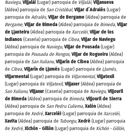
Naviegu
,
Viḷḷalái
(Lugar) parroquia de
Viḷḷalài
,
Viḷḷanueva
(Aldea) parroquia de
San Cristóbal
,
Viḷḷar d´Adralés
(Lugar)
parroquia de
Adralés
,
Viḷḷar de Bergame
(Aldea) parroquia de
Bergame
,
Viḷḷar de Bimeda
(Aldea) parroquia de
Bimeda
,
Viḷḷar
de Ḷḷanteiru
(Aldea) parroquia de
Xarceléi
,
Viḷḷar de los
Indianos
(Casería) parroquia de
Cibea
,
Viḷḷar de Naviegu
(Aldea) parroquia de
Naviegu
,
Viḷḷar de Pousada
(Lugar)
parroquia de
Pousada de Rengos
,
Viḷḷar de Rogueiru
(Aldea)
parroquia de
San Xulianu
,
Viḷḷarín de Cibea
(Aldea) parroquia
de
Cibea
,
Viḷḷarín de Ḷḷumés
(Lugar) parroquia de
Ḷḷumés
,
Viḷḷarmental
(Lugar) parroquia de
Viḷḷarmental
,
Viḷḷatexil
(Lugar) parroquia de
Viḷḷatexil
,
Viḷḷaxer
(Aldea) parroquia de
San Xulianu
,
Viḷḷaxur
(Casería) parroquia de
Naviegu
,
Viḷḷouril
de Bimeda
(Aldea) parroquia de
Bimeda
,
Viḷḷouril de Sierra
(Aldea) parroquia de
San Pedru Culiema
,
Xalón
(Aldea)
parroquia de
Xedré
,
Xarceléi
(Lugar) parroquia de
Xarceléi
,
Xavita
(Aldea) parroquia de
Tubongu
,
Xedré
(Lugar) parroquia
de
Xedré
,
Xichón - Gillón
(Lugar) parroquia de
Xichón - Gillón
,