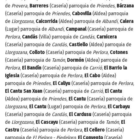
de
Prevera
,
Barreres
(Casería) parroquia de
Priendes
,
Bárzana
(Casería) parroquia de
Priendes
,
Cabovilla
(Aldea) parroquia
de
Llorgozana
,
Caicorrida
(Aldea) parroquia de
Albandi
,
Calera
(Lugar) parroquia de
Albandi
,
Campanal
(Casería) parroquia de
Perlora
,
Candás
(Villa) parroquia de
Candás
,
Carnicera
(Casería) parroquia de
Candás
,
Castiello
(Aldea) parroquia de
Llorgozana
,
Colloto
(Casería) parroquia de
Perlora
,
Cotones
(Casería) parroquia de
Tamón
,
Dormón
(Aldea) parroquia de
Perlora
,
El Bandín
(Casería) parroquia de
Carrió
,
El Barrio la
Iglesia
(Casería) parroquia de
Perlora
,
El Cabo
(Aldea)
parroquia de
Priendes
,
El Caliyu
(Casería) parroquia de
Perlora
,
El Cantu San Xuan
(Casería) parroquia de
Carrió
,
El Cantu
(Aldea) parroquia de
Priendes
,
El Cantu
(Casería) parroquia de
Llorgozana
,
El Cantu
(Lugar) parroquia de
Perlora
,
El Carbayu
(Casería) parroquia de
Candás
,
El Cardusu
(Casería) parroquia
de
Llorgozana
,
El Cascayu
(Casería) parroquia de
Tamón
,
El
Castru
(Casería) parroquia de
Perlora
,
El Cellero
(Casería)
parroquia de
El Pieloro - Piedeloro
,
El Convento
(Casería)