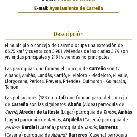
E-mail:
Ayuntamiento de Carreño
Descripción
El municipio o concejo de Carreño ocupa una extensión de
66,75 km² y cuenta con 5.981 viviendas de las cuales 3.79 son
viviendas principales y 2,191 viviendas no principales.
Las parroquias que forman el concejo de
Carreño
son 12:
Albandi, Ambás, Candás, Carrió, El Pieloro - Piedeloro, El Valle,
Llorgozana, Perlora, Prevera, Priendes, Quimarán - Guimarán,
Tamón.
Las poblaciones (183 en total) que forman parte del concejo
de
Carreño
son las siguientes:
Aboño
(Aldea) parroquia de
Carrió
,
Alredor de la Ilesia
(Lugar) parroquia de
Tamón
,
Ambás
(Lugar) parroquia de
Ambás
,
Arquiella
(Casería) parroquia de
Perlora
,
Bardiel
(Casería) parroquia de
Tamón
,
Barreres
(Casería) parroquia de
Albandi
,
Barreres
(Casería) parroquia