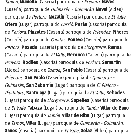
Tamón
,
Muniello
(Casería) parroquia de
Prevera
,
Naves
(Casería) parroquia de
Quimarán - Guimarán
,
Noval
(Aldea)
parroquia de
Perlora
,
Nozalín
(Casería) parroquia de
El Valle
,
Otero
(Lugar) parroquia de
Carrió
,
Perán
(Casería) parroquia
de
Perlora
,
Pinzales
(Casería) parroquia de
Priendes
,
Piñeres
(Casería) parroquia de
Candás
,
Ponteo
(Casería) parroquia de
Perlora
,
Posada
(Casería) parroquia de
Llorgozana
,
Ramos
(Casería) parroquia de
El Valle
,
Reconco
(Casería) parroquia de
Prevera
,
Rodiles
(Casería) parroquia de
Perlora
,
Samartín
(Aldea) parroquia de
Tamón
,
San Pablo
(Casería) parroquia de
Priendes
,
San Pablo
(Casería) parroquia de
Quimarán -
Guimarán
,
San Zabornín
(Lugar) parroquia de
El Pieloro -
Piedeloro
,
Santolaya
(Lugar) parroquia de
El Valle
,
Sebades
(Lugar) parroquia de
Llorgozana
,
Sopeñes
(Casería) parroquia
de
El Valle
,
Tabaza
(Lugar) parroquia de
Tamón
,
Villar de Baxo
(Lugar) parroquia de
Tamón
,
Villar de Riba
(Lugar) parroquia
de
Tamón
,
Villar
(Lugar) parroquia de
Quimarán - Guimarán
,
Xanes
(Casería) parroquia de
El Valle
,
Xelaz
(Aldea) parroquia