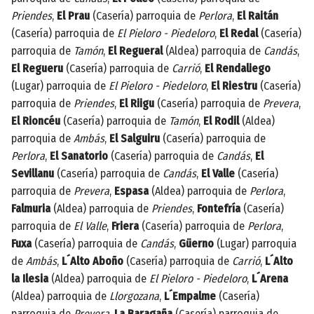
Priendes
,
El Prau
(Casería) parroquia de
Perlora
,
El Raitán
(Casería) parroquia de
El Pieloro - Piedeloro
,
El Redal
(Casería)
parroquia de
Tamón
,
El Regueral
(Aldea) parroquia de
Candás
,
El Regueru
(Casería) parroquia de
Carrió
,
El Rendaliego
(Lugar) parroquia de
El Pieloro - Piedeloro
,
El Riestru
(Casería)
parroquia de
Priendes
,
El Riigu
(Casería) parroquia de
Prevera
,
El Rioncéu
(Casería) parroquia de
Tamón
,
El Rodil
(Aldea)
parroquia de
Ambás
,
El Salguiru
(Casería) parroquia de
Perlora
,
El Sanatorio
(Casería) parroquia de
Candás
,
El
Sevillanu
(Casería) parroquia de
Candás
,
El Valle
(Casería)
parroquia de
Prevera
,
Espasa
(Aldea) parroquia de
Perlora
,
Falmuria
(Aldea) parroquia de
Priendes
,
Fontefría
(Casería)
parroquia de
El Valle
,
Friera
(Casería) parroquia de
Perlora
,
Fuxa
(Casería) parroquia de
Candás
,
Güerno
(Lugar) parroquia
de
Ambás
,
L´Alto Aboño
(Casería) parroquia de
Carrió
,
L´Alto
la Ilesia
(Aldea) parroquia de
El Pieloro - Piedeloro
,
L´Arena
(Aldea) parroquia de
Llorgozana
,
L´Empalme
(Casería)
parroquia de
Prevera
,
La Baragaña
(Casería) parroquia de