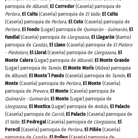
parroquia de
Albandi
,
El Corredor
(Casería) parroquia de
Perlora
,
El Cuitu
(Casería) parroquia de
El Valle
,
El Cuitu
(Casería) parroquia de
Perlora
,
El Cuto
(Casería) parroquia de
Perlora
,
El Fondo
(Lugar) parroquia de
Quimarán - Guimarán
,
El
Fundial
(Casería) parroquia de
Llorgozana
,
El Llagarón
(Barrio)
parroquia de
Candás
,
El Llano
(Casería) parroquia de
El Pieloro
- Piedeloro
,
El Lloral
(Casería) parroquia de
Llorgozana
,
El
Monte Calera
(Lugar) parroquia de
Albandi
,
El Monte Grande
(Lugar) parroquia de
Tamón
,
El Monte Morís
(Aldea) parroquia
de
Albandi
,
El Monte´l Pando
(Casería) parroquia de
Tamón
,
El
Monte
(Casería) parroquia de
Perlora
,
El Monte
(Casería)
parroquia de
Prevera
,
El Monte
(Casería) parroquia de
Quimarán - Guimarán
,
El Monte
(Lugar) parroquia de
Llorgozana
,
El Monticu
(Lugar) parroquia de
Ambás
,
El Palacio
(Casería) parroquia de
Carrió
,
El Palacio
(Casería) parroquia de
El Valle
,
El Pedregal
(Casería) parroquia de
Llorgozana
,
El
Perecil
(Casería) parroquia de
Perlora
,
El Piñéu
(Casería)
parroquia de
Candás
,
El Polleo
(Casería) parroquia de