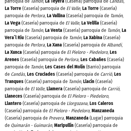
parroquia de
Tamón
,
La Teyera
(Casería) parroquia de
Candás
,
La Torre
(Casería) parroquia de
El Valle
,
La Torre
(Casería)
parroquia de
Perlora
,
La Vallina
(Casería) parroquia de
Tamón
,
La Vega
(Casería) parroquia de
El Valle
,
La Velilla
(Casería)
parroquia de
Tamón
,
La Venta
(Casería) parroquia de
Tamón
,
La
Vera´l Ríu
(Casería) parroquia de
Tamón
,
La Xabina
(Casería)
parroquia de
Perlora
,
La Xana
(Casería) parroquia de
Albandi
,
La Xunca
(Casería) parroquia de
El Pieloro - Piedeloro
,
Les
Arenes
(Casería) parroquia de
Perlora
,
Les Cabañes
(Casería)
parroquia de
Tamón
,
Les Cases del Molín
(Barrio) parroquia
de
Candás
,
Les Cruciades
(Casería) parroquia de
Carrió
,
Les
Tranques
(Casería) parroquia de
Tamón
,
Llacín
(Casería)
parroquia de
El Valle
,
Llamera
(Casería) parroquia de
Carrió
,
Llaneces
(Casería) parroquia de
El Pieloro - Piedeloro
,
Llantero
(Casería) parroquia de
Llorgozana
,
Los Caleros
(Casería) parroquia de
El Pieloro - Piedeloro
,
Manzaneda
(Casería) parroquia de
Prevera
,
Manzaneda
(Lugar) parroquia
de
Quimarán - Guimarán
,
Maripullín
(Casería) parroquia de