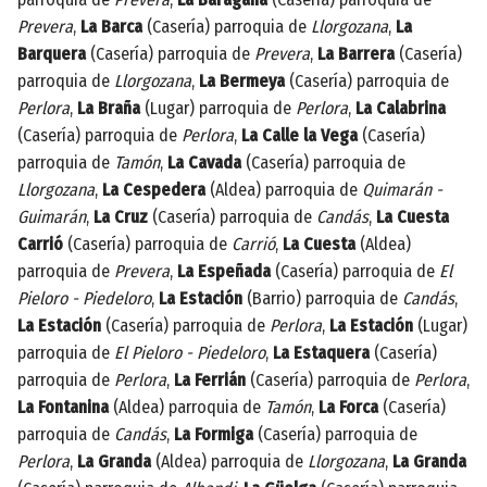
Prevera
,
La Barca
(Casería) parroquia de
Llorgozana
,
La
Barquera
(Casería) parroquia de
Prevera
,
La Barrera
(Casería)
parroquia de
Llorgozana
,
La Bermeya
(Casería) parroquia de
Perlora
,
La Braña
(Lugar) parroquia de
Perlora
,
La Calabrina
(Casería) parroquia de
Perlora
,
La Calle la Vega
(Casería)
parroquia de
Tamón
,
La Cavada
(Casería) parroquia de
Llorgozana
,
La Cespedera
(Aldea) parroquia de
Quimarán -
Guimarán
,
La Cruz
(Casería) parroquia de
Candás
,
La Cuesta
Carrió
(Casería) parroquia de
Carrió
,
La Cuesta
(Aldea)
parroquia de
Prevera
,
La Espeñada
(Casería) parroquia de
El
Pieloro - Piedeloro
,
La Estación
(Barrio) parroquia de
Candás
,
La Estación
(Casería) parroquia de
Perlora
,
La Estación
(Lugar)
parroquia de
El Pieloro - Piedeloro
,
La Estaquera
(Casería)
parroquia de
Perlora
,
La Ferrián
(Casería) parroquia de
Perlora
,
La Fontanina
(Aldea) parroquia de
Tamón
,
La Forca
(Casería)
parroquia de
Candás
,
La Formiga
(Casería) parroquia de
Perlora
,
La Granda
(Aldea) parroquia de
Llorgozana
,
La Granda