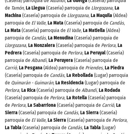
(Casería) parroquia de
Albandi
,
La Güelga
(Casería) parroquia
de
Tamón
,
La Llegua
(Casería) parroquia de
Llorgozana
,
La
Machina
(Casería) parroquia de
Llorgozana
,
La Maquila
(Aldea)
parroquia de
El Valle
,
La Mata
(Casería) parroquia de
Candás
,
La Mata
(Casería) parroquia de
El Valle
,
La Matiella
(Aldea)
parroquia de
Candás
,
La Menudina
(Casería) parroquia de
Llorgozana
,
La Nonzalera
(Casería) parroquia de
Perlora
,
La
Pedrera
(Casería) parroquia de
Perlora
,
La Peruyal
(Casería)
parroquia de
Albandi
,
La Peruyera
(Casería) parroquia de
Carrió
,
La Pesgana
(Aldea) parroquia de
Priendes
,
La Piedra
(Casería) parroquia de
Candás
,
La Rebollada
(Lugar) parroquia
de
Quimarán - Guimarán
,
La Residencia
(Lugar) parroquia de
Perlora
,
La Rica
(Casería) parroquia de
Albandi
,
La Rodada
(Casería) parroquia de
Perlora
,
La Rotella
(Casería) parroquia
de
Perlora
,
La Sabarriona
(Casería) parroquia de
Carrió
,
La
Sierra
(Casería) parroquia de
Candás
,
La Sierra
(Casería)
parroquia de
El Valle
,
La Sierra
(Casería) parroquia de
Perlora
,
La Tabla
(Casería) parroquia de
Candás
,
La Tabla
(Lugar)