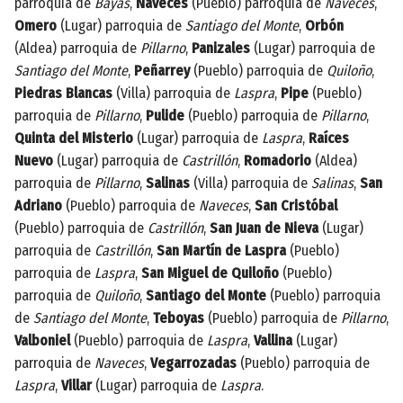
parroquia de
Bayas
,
Naveces
(Pueblo) parroquia de
Naveces
,
Omero
(Lugar) parroquia de
Santiago del Monte
,
Orbón
(Aldea) parroquia de
Pillarno
,
Panizales
(Lugar) parroquia de
Santiago del Monte
,
Peñarrey
(Pueblo) parroquia de
Quiloño
,
Piedras Blancas
(Villa) parroquia de
Laspra
,
Pipe
(Pueblo)
parroquia de
Pillarno
,
Pulide
(Pueblo) parroquia de
Pillarno
,
Quinta del Misterio
(Lugar) parroquia de
Laspra
,
Raíces
Nuevo
(Lugar) parroquia de
Castrillón
,
Romadorio
(Aldea)
parroquia de
Pillarno
,
Salinas
(Villa) parroquia de
Salinas
,
San
Adriano
(Pueblo) parroquia de
Naveces
,
San Cristóbal
(Pueblo) parroquia de
Castrillón
,
San Juan de Nieva
(Lugar)
parroquia de
Castrillón
,
San Martín de Laspra
(Pueblo)
parroquia de
Laspra
,
San Miguel de Quiloño
(Pueblo)
parroquia de
Quiloño
,
Santiago del Monte
(Pueblo) parroquia
de
Santiago del Monte
,
Teboyas
(Pueblo) parroquia de
Pillarno
,
Valboniel
(Pueblo) parroquia de
Laspra
,
Vallina
(Lugar)
parroquia de
Naveces
,
Vegarrozadas
(Pueblo) parroquia de
Laspra
,
Villar
(Lugar) parroquia de
Laspra
.