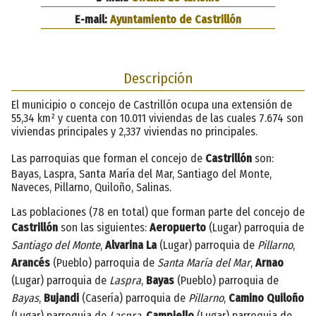
E-mail:
Ayuntamiento de Castrillón
Descripción
El municipio o concejo de Castrillón ocupa una extensión de
55,34 km² y cuenta con 10.011 viviendas de las cuales 7.674 son
viviendas principales y 2,337 viviendas no principales.
Las parroquias que forman el concejo de
Castrillón
son:
Bayas, Laspra, Santa María del Mar, Santiago del Monte,
Naveces, Pillarno, Quiloño, Salinas.
Las poblaciones (78 en total) que forman parte del concejo de
Castrillón
son las siguientes:
Aeropuerto
(Lugar) parroquia de
Santiago del Monte
,
Alvarina La
(Lugar) parroquia de
Pillarno
,
Arancés
(Pueblo) parroquia de
Santa María del Mar
,
Arnao
(Lugar) parroquia de
Laspra
,
Bayas
(Pueblo) parroquia de
Bayas
,
Bujandi
(Casería) parroquia de
Pillarno
,
Camino Quiloño
(Lugar) parroquia de
Laspra
,
Campiello
(Lugar) parroquia de