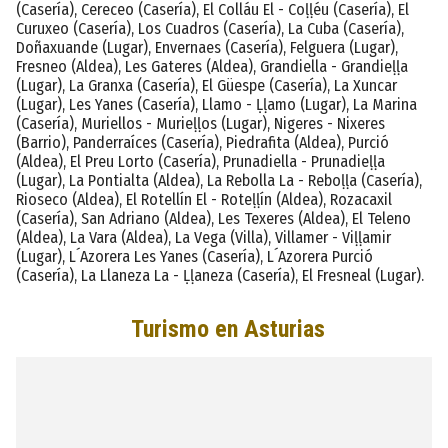
(Casería), Cereceo (Casería), El Colláu El - Coḷḷéu (Casería), El
Curuxeo (Casería), Los Cuadros (Casería), La Cuba (Casería),
Doñaxuande (Lugar), Envernaes (Casería), Felguera (Lugar),
Fresneo (Aldea), Les Gateres (Aldea), Grandiella - Grandieḷḷa
(Lugar), La Granxa (Casería), El Güespe (Casería), La Xuncar
(Lugar), Les Yanes (Casería), Llamo - Ḷḷamo (Lugar), La Marina
(Casería), Muriellos - Murieḷḷos (Lugar), Nigeres - Nixeres
(Barrio), Panderraíces (Casería), Piedrafita (Aldea), Purció
(Aldea), El Preu Lorto (Casería), Prunadiella - Prunadieḷḷa
(Lugar), La Pontialta (Aldea), La Rebolla La - Reboḷḷa (Casería),
Rioseco (Aldea), El Rotellín El - Roteḷḷín (Aldea), Rozacaxil
(Casería), San Adriano (Aldea), Les Texeres (Aldea), El Teleno
(Aldea), La Vara (Aldea), La Vega (Villa), Villamer - Viḷḷamir
(Lugar), L´Azorera Les Yanes (Casería), L´Azorera Purció
(Casería), La Llaneza La - Ḷḷaneza (Casería), El Fresneal (Lugar).