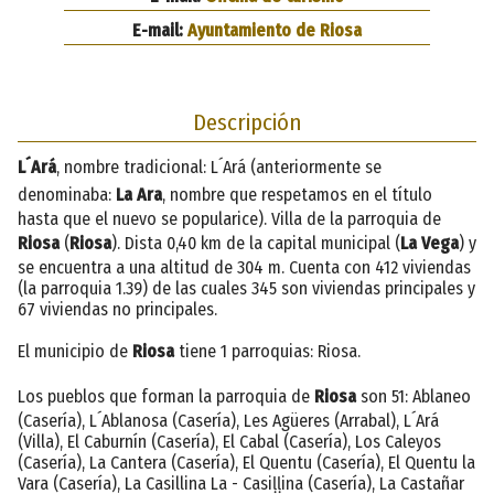
E-mail:
Ayuntamiento de Riosa
Descripción
L´Ará
, nombre tradicional: L´Ará (anteriormente se
denominaba:
La Ara
, nombre que respetamos en el título
hasta que el nuevo se popularice). Villa de la parroquia de
Riosa
(
Riosa
). Dista 0,40 km de la capital municipal (
La Vega
) y
se encuentra a una altitud de 304 m. Cuenta con 412 viviendas
(la parroquia 1.39) de las cuales 345 son viviendas principales y
67 viviendas no principales.
El municipio de
Riosa
tiene 1 parroquias: Riosa.
Los pueblos que forman la parroquia de
Riosa
son 51: Ablaneo
(Casería), L´Ablanosa (Casería), Les Agüeres (Arrabal), L´Ará
(Villa), El Caburnín (Casería), El Cabal (Casería), Los Caleyos
(Casería), La Cantera (Casería), El Quentu (Casería), El Quentu la
Vara (Casería), La Casillina La - Casiḷḷina (Casería), La Castañar