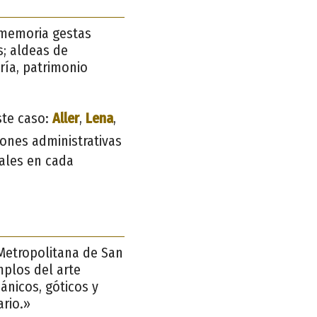
 memoria gestas
s; aldeas de
ría, patrimonio
ste caso:
Aller
,
Lena
,
iones administrativas
ales en cada
 Metropolitana de San
mplos del arte
ánicos, góticos y
ario.»