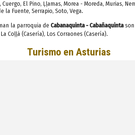
 Cuergo, El Pino, Ḷḷamas, Morea - Moreda, Murias, Nem
e la Fuente, Serrapio, Soto, Vega.
man la parroquia de
Cabanaquinta - Cabañaquinta
son 
 La Coḷḷá (Casería), Los Corraones (Casería).