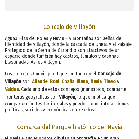
Concejo de Villayón
Aguas —las del Polea y Navia— y montañas son señas de
identidad de Villayón, donde la cascada de Oneta y el Paisaje
Protegido de la Sierra de Carondio son atractivos de un
espacio donde también hay castros, túmulos y casonas
blasonadas. Así es Villayón.
Los concejos (municipios) que limitan con el
Concejo de
Villayón
son:
Allande
,
Boal
,
Coaña
,
Illano
,
Navia
,
Tineo
y
Valdés
. Cada uno de estos concejos (municipios) comparte
fronteras geográficas con
Villayón
, lo que implica que
comparten límites territoriales y pueden tener interacciones
políticas, sociales y económicas entre ellos.
Comarca del Parque histórico del Navia
El Navia y sus afluentes dibujan su orografía. Es un gran