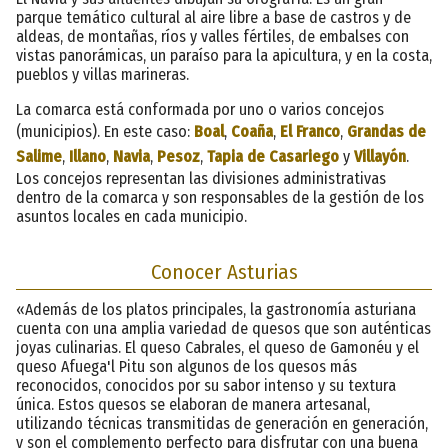
parque temático cultural al aire libre a base de castros y de
aldeas, de montañas, ríos y valles fértiles, de embalses con
vistas panorámicas, un paraíso para la apicultura, y en la costa,
pueblos y villas marineras.
La comarca está conformada por uno o varios concejos
(municipios). En este caso:
Boal
,
Coaña
,
El Franco
,
Grandas de
Salime
,
Illano
,
Navia
,
Pesoz
,
Tapia de Casariego
y
Villayón
.
Los concejos representan las divisiones administrativas
dentro de la comarca y son responsables de la gestión de los
asuntos locales en cada municipio.
Conocer Asturias
«Además de los platos principales, la gastronomía asturiana
cuenta con una amplia variedad de quesos que son auténticas
joyas culinarias. El queso Cabrales, el queso de Gamonéu y el
queso Afuega'l Pitu son algunos de los quesos más
reconocidos, conocidos por su sabor intenso y su textura
única. Estos quesos se elaboran de manera artesanal,
utilizando técnicas transmitidas de generación en generación,
y son el complemento perfecto para disfrutar con una buena