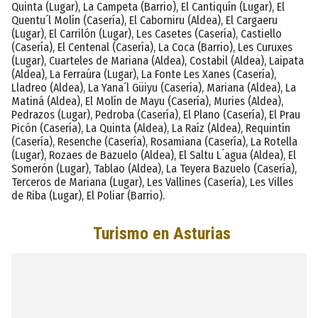
Quinta (Lugar), La Campeta (Barrio), El Cantiquín (Lugar), El
Quentu´l Molín (Casería), El Caborniru (Aldea), El Cargaeru
(Lugar), El Carrilón (Lugar), Les Casetes (Casería), Castiello
(Casería), El Centenal (Casería), La Coca (Barrio), Les Curuxes
(Lugar), Cuarteles de Mariana (Aldea), Costabil (Aldea), Laipata
(Aldea), La Ferraúra (Lugar), La Fonte Les Xanes (Casería),
Lladreo (Aldea), La Yana´l Güiyu (Casería), Mariana (Aldea), La
Matiná (Aldea), El Molín de Mayu (Casería), Muries (Aldea),
Pedrazos (Lugar), Pedroba (Casería), El Plano (Casería), El Prau
Picón (Casería), La Quinta (Aldea), La Raíz (Aldea), Requintín
(Casería), Resenche (Casería), Rosamiana (Casería), La Rotella
(Lugar), Rozaes de Bazuelo (Aldea), El Saltu L´agua (Aldea), El
Somerón (Lugar), Tablao (Aldea), La Teyera Bazuelo (Casería),
Terceros de Mariana (Lugar), Les Vallines (Casería), Les Villes
de Riba (Lugar), El Poliar (Barrio).