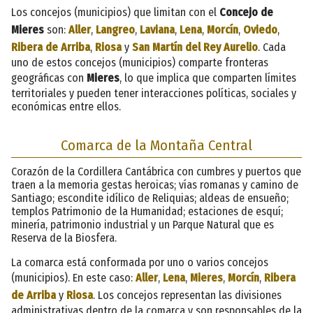
Los concejos (municipios) que limitan con el
Concejo de
Mieres
son:
Aller
,
Langreo
,
Laviana
,
Lena
,
Morcín
,
Oviedo
,
Ribera de Arriba
,
Riosa
y
San Martín del Rey Aurelio
. Cada
uno de estos concejos (municipios) comparte fronteras
geográficas con
Mieres
, lo que implica que comparten límites
territoriales y pueden tener interacciones políticas, sociales y
económicas entre ellos.
Comarca de la Montaña Central
Corazón de la Cordillera Cantábrica con cumbres y puertos que
traen a la memoria gestas heroicas; vías romanas y camino de
Santiago; escondite idílico de Reliquias; aldeas de ensueño;
templos Patrimonio de la Humanidad; estaciones de esquí;
minería, patrimonio industrial y un Parque Natural que es
Reserva de la Biosfera.
La comarca está conformada por uno o varios concejos
(municipios). En este caso:
Aller
,
Lena
,
Mieres
,
Morcín
,
Ribera
de Arriba
y
Riosa
. Los concejos representan las divisiones
administrativas dentro de la comarca y son responsables de la