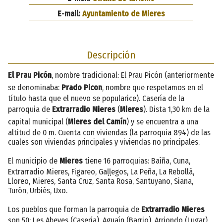
E-mail:
Ayuntamiento de Mieres
Descripción
El Prau Picón
, nombre tradicional: El Prau Picón (anteriormente
se denominaba:
Prado Picon
, nombre que respetamos en el
título hasta que el nuevo se popularice). Casería de la
parroquia de
Extrarradio Mieres
(
Mieres
). Dista 1,30 km de la
capital municipal (
Mieres del Camín
) y se encuentra a una
altitud de 0 m. Cuenta con viviendas (la parroquia 894) de las
cuales son viviendas principales y viviendas no principales.
El municipio de
Mieres
tiene 16 parroquias: Baíña, Cuna,
Extrarradio Mieres, Figareo, Gaḷḷegos, La Peña, La Rebollá,
Lloreo, Mieres, Santa Cruz, Santa Rosa, Santuyano, Siana,
Turón, Urbiés, Uxo.
Los pueblos que forman la parroquia de
Extrarradio Mieres
son 50: Les Abeyes (Casería), Aguaín (Barrio), Arriondo (Lugar),