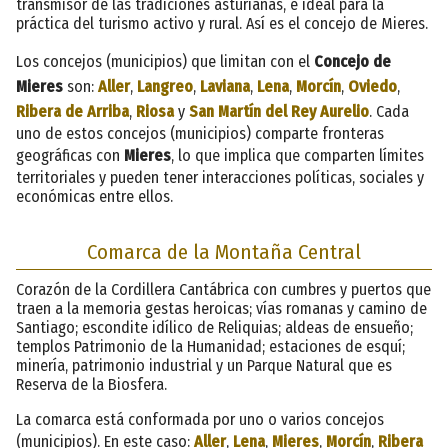
transmisor de las tradiciones asturianas, e ideal para la
práctica del turismo activo y rural. Así es el concejo de Mieres.
Los concejos (municipios) que limitan con el
Concejo de
Mieres
son:
Aller
,
Langreo
,
Laviana
,
Lena
,
Morcín
,
Oviedo
,
Ribera de Arriba
,
Riosa
y
San Martín del Rey Aurelio
. Cada
uno de estos concejos (municipios) comparte fronteras
geográficas con
Mieres
, lo que implica que comparten límites
territoriales y pueden tener interacciones políticas, sociales y
económicas entre ellos.
Comarca de la Montaña Central
Corazón de la Cordillera Cantábrica con cumbres y puertos que
traen a la memoria gestas heroicas; vías romanas y camino de
Santiago; escondite idílico de Reliquias; aldeas de ensueño;
templos Patrimonio de la Humanidad; estaciones de esquí;
minería, patrimonio industrial y un Parque Natural que es
Reserva de la Biosfera.
La comarca está conformada por uno o varios concejos
(municipios). En este caso:
Aller
,
Lena
,
Mieres
,
Morcín
,
Ribera