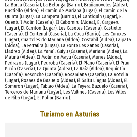
La Barca (Casería), La Belonga (Barrio), Brañanoveles (Aldea),
Bustiello (Aldea), El Camín de Mariana (Lugar), El Camín de la
Quinta (Lugar), La Campeta (Barrio), El Cantiquín (Lugar), El
Quentu´l Molín (Casería), El Caborniru (Aldea), El Cargaeru
(Lugar), El Carrilón (Lugar), Les Casetes (Casería), Castiello
(Casería), El Centenal (Casería), La Coca (Barrio), Les Curuxes
(Lugar), Cuarteles de Mariana (Aldea), Costabil (Aldea), Laipata
(Aldea), La Ferraúra (Lugar), La Fonte Les Xanes (Casería),
Lladreo (Aldea), La Yana´l Güiyu (Casería), Mariana (Aldea), La
Matiná (Aldea), El Molín de Mayu (Casería), Muries (Aldea),
Pedrazos (Lugar), Pedroba (Casería), El Plano (Casería), El Prau
Picón (Casería), La Quinta (Aldea), La Raíz (Aldea), Requintín
(Casería), Resenche (Casería), Rosamiana (Casería), La Rotella
(Lugar), Rozaes de Bazuelo (Aldea), El Saltu L´agua (Aldea), El
Somerón (Lugar), Tablao (Aldea), La Teyera Bazuelo (Casería),
Terceros de Mariana (Lugar), Les Vallines (Casería), Les Villes
de Riba (Lugar), El Poliar (Barrio).