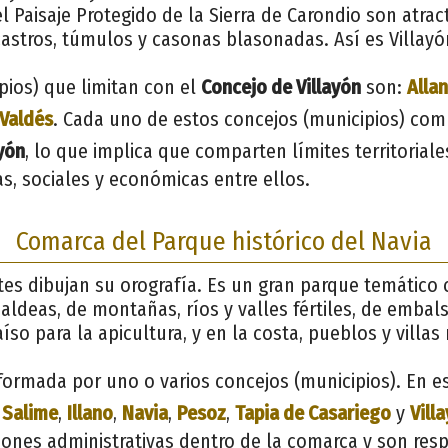
l Paisaje Protegido de la Sierra de Carondio son atrac
stros, túmulos y casonas blasonadas. Así es Villayó
pios) que limitan con el
Concejo de Villayón
son:
Alla
Valdés
. Cada uno de estos concejos (municipios) com
ayón
, lo que implica que comparten límites territorial
as, sociales y económicas entre ellos.
Comarca del Parque histórico del Navia
tes dibujan su orografía. Es un gran parque temático cu
aldeas, de montañas, ríos y valles fértiles, de embal
so para la apicultura, y en la costa, pueblos y villas
ormada por uno o varios concejos (municipios). En e
 Salime
,
Illano
,
Navia
,
Pesoz
,
Tapia de Casariego
y
Vill
siones administrativas dentro de la comarca y son res