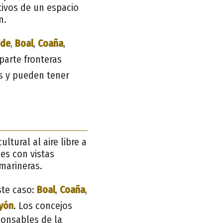
tivos de un espacio
n.
nde
,
Boal
,
Coaña
,
parte fronteras
es y pueden tener
ltural al aire libre a
ses con vistas
 marineras.
ste caso:
Boal
,
Coaña
,
ayón
. Los concejos
ponsables de la